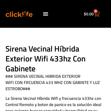
0
$
0.00
Políticas de envio.
Sirena Vecinal Híbrida
Exterior Wifi 433hz Con
Gabinete
### SIRENA VECINAL HIBRIDA EXTERIOR
WIFI CON FRCUENCIA 433 MHZ CON GABINTE Y LUZ
ESTROBO###
La Sirena Vecinal Híbrida Wifi y frecuencia 433hz con
Control Remoto y boton de panico es la solución ideal
para quienes buscan seguridad y tranquilidad en su