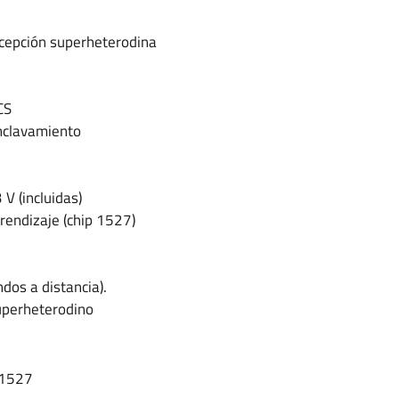
cepción superheterodina
CS
nclavamiento
 V (incluidas)
rendizaje (chip 1527)
dos a distancia).
superheterodino
V1527