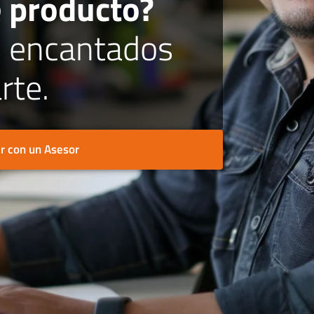
e producto?
 encantados
rte.
r con un Asesor