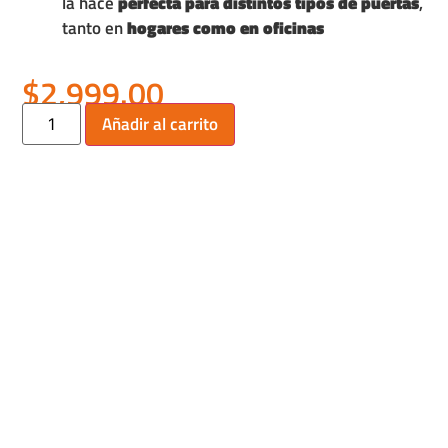
la hace
perfecta para distintos tipos de puertas
,
tanto en
hogares como en oficinas
$
2,999.00
Añadir al carrito