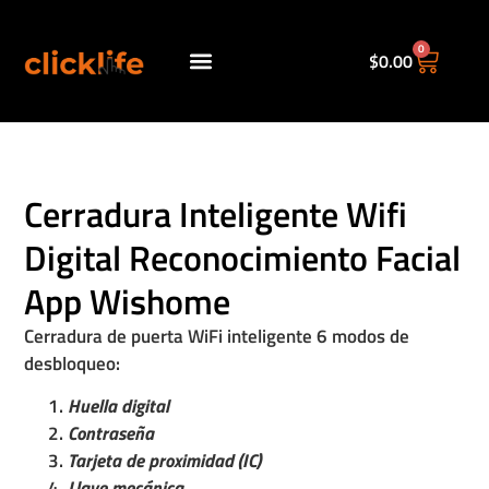
0
$
0.00
Políticas de envio.
Cerradura Inteligente Wifi
Digital Reconocimiento Facial
App Wishome
Cerradura de puerta WiFi inteligente 6 modos de
desbloqueo:
Huella digital
Contraseña
Tarjeta de proximidad (IC)
Llave mecánica