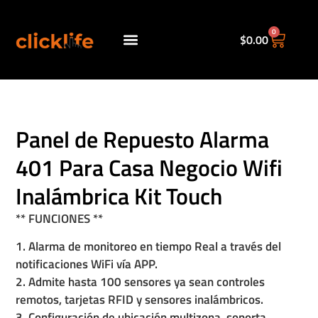
0
$
0.00
Políticas de envio.
Panel de Repuesto Alarma
401 Para Casa Negocio Wifi
Inalámbrica Kit Touch
** FUNCIONES **
1. Alarma de monitoreo en tiempo Real a través del
notificaciones WiFi vía APP.
2. Admite hasta 100 sensores ya sean controles
remotos, tarjetas RFID y sensores inalámbricos.
3. Configuración de ubicación multizona, soporta